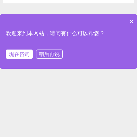
环境治理硬件
×
欢迎来到本网站，请问有什么可以帮您？
环境监控系列
现在咨询
稍后再说
温湿度变送器
尘埃粒子计数器
多通道尘埃粒子计数器
照度采集器
压差传送器
露点采集器
智能PDU